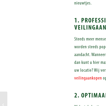
nieuwtjes.
1. PROFESS
VEILINGAA
Steeds meer mensen
worden steeds popu
aandacht. Wanneer 
dan kunt u hier ma
uw locatie? Wij ver
veilingaankopen
op
2. OPTIMAA
Wat als goederen niet meer