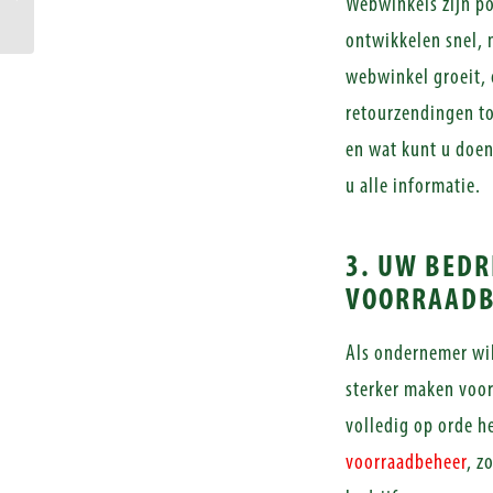
Webwinkels zijn po
passen op een pallet?
ontwikkelen snel,
webwinkel groeit, 
retourzendingen to
en wat kunt u doe
u alle informatie.
3. UW BEDR
VOORRAADB
Als ondernemer wil
sterker maken voor
volledig op orde h
voorraadbeheer
, z