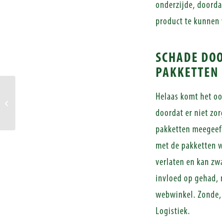
onderzijde, doorda
product te kunnen
SCHADE DOO
PAKKETTEN
Profiteren van bulkinkopen
Helaas komt het oo
leidt vaak tot
doordat er niet zo
opslagproblemen
pakketten meegeeft
met de pakketten w
verlaten en kan zw
invloed op gehad, 
webwinkel. Zonde, 
Logistiek.