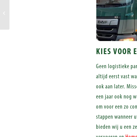
De 5 voordelen van kooiaap
transport
KIES VOOR 
Geen logistieke par
altijd eerst vast w
ook aan later. Miss
een jaar ook nog wa
om voor een zo com
stappen wanneer uw
bieden wij u een z