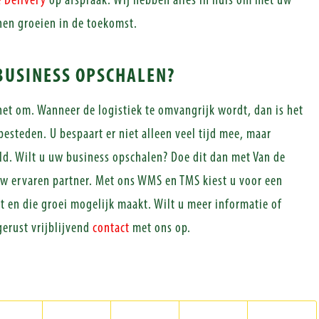
 Delivery
op afspraak. Wij hebben alles in huis om met uw
nen groeien in de toekomst.
BUSINESS OPSCHALEN?
 het om. Wanneer de logistiek te omvangrijk wordt, dan is het
besteden. U bespaart er niet alleen veel tijd mee, maar
eld. Wilt u uw business opschalen? Doe dit dan met Van de
uw ervaren partner. Met ons WMS en TMS kiest u voor een
t en die groei mogelijk maakt. Wilt u meer informatie of
erust vrijblijvend
contact
met ons op.