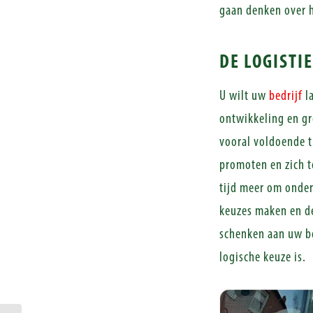
gaan denken over h
DE LOGISTI
U wilt uw
bedrijf
l
ontwikkeling en gro
vooral voldoende t
promoten en zich te
tijd meer om onder
keuzes maken en de
schenken aan uw be
logische keuze is.