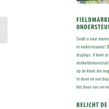
FIELDMARK
Track&Trace +
ONDERSTEU
aflevermoment bepalen
belangrijk voor klant
Zoekt u naar manie
te ondersteunen? D
displays. U kunt ze
winkeldemonstratie
op de klant die no
te doen en een bep
het doen van verv
BELICHT DE