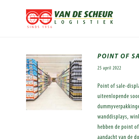
POINT OF S
25 april 2022
Point of sale-disp
uiteenlopende soor
dummyverpakkingen
wanddisplays, wink
hebben de point of
aandacht van de do